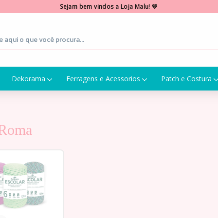
Sejam bem vindos a Loja Malu! 💛
Dekorama
Ferragens e Acessorios
Patch e Costura
 Roma