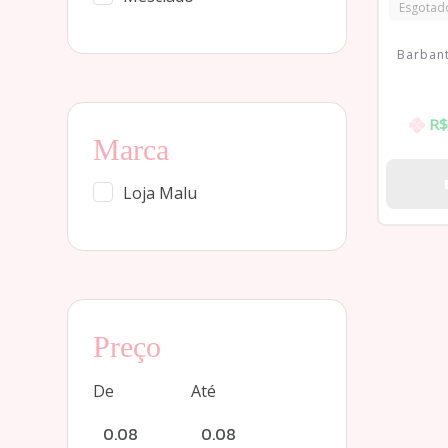
Esgotad
Barban
R$
Marca
Loja Malu
Preço
De
Até