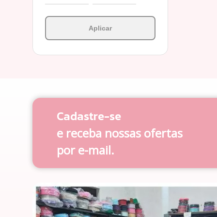
Aplicar
Cadastre-se
e receba nossas ofertas
por e-mail.