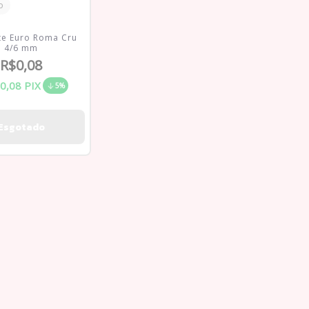
o
te Euro Roma Cru
4/6 mm
R$0,08
0,08
PIX
5%