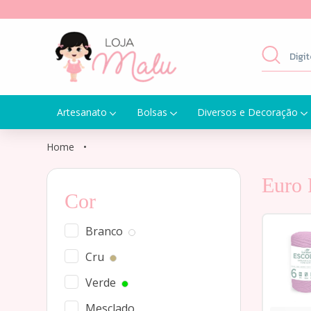
Artesanato
Bolsas
Diversos e Decoração
Home
•
Euro
Cor
Branco
Cru
Verde
Mesclado