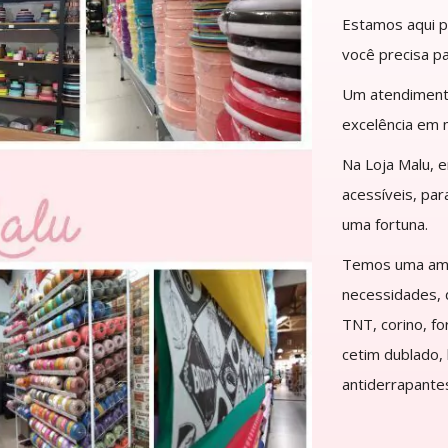
Estamos aqui pa
você precisa pa
Um atendimento
excelência em 
Na Loja Malu, 
acessíveis, pa
uma fortuna.
Temos uma ampl
necessidades, d
TNT, corino, fo
cetim dublado,
antiderrapantes