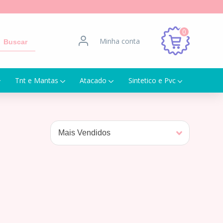
0
Minha conta
Buscar
Tnt e Mantas
Atacado
Sintetico e Pvc