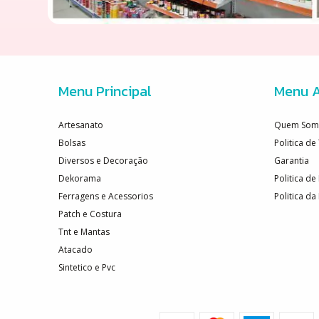
Menu Principal
Menu A
Artesanato
Quem Som
Bolsas
Politica d
Diversos e Decoração
Garantia
Dekorama
Politica de
Ferragens e Acessorios
Politica da
Patch e Costura
Tnt e Mantas
Atacado
Sintetico e Pvc