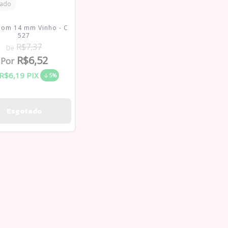
tado
om 14 mm Vinho - C
527
R$7,37
De
R$6,52
Por
R$6,19
PIX
5%