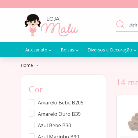
Artesanato
Bolsas
Diversos e Decoração
Home
•
14 m
Cor
Amarelo Bebe B205
Amarelo Ouro B39
Azul Bebe B30
Azul Marinho B90