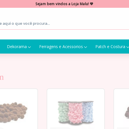
Sejam bem vindos a Loja Malu! 💛
Dekorama
Ferragens e Acessorios
Patch e Costura
m