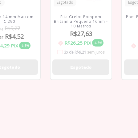
o
Esgotado
Esgo
 14 mm Marrom -
Fita Grelot Pompom
Pom P
C 290
Britânnia Pequeno 16mm -
10 Metros
R$5,27
De
R$27,63
R$4,52
or
R$26,25
PIX
5%
4,29
PIX
5%
3
x de
R$9,21
sem juros