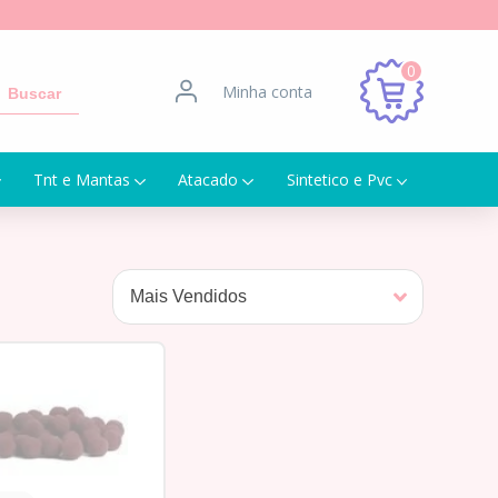
0
Minha conta
Buscar
Tnt e Mantas
Atacado
Sintetico e Pvc