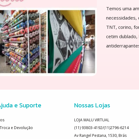
Temos uma ampl
necessidades, d
TNT, corino, fo
cetim dublado,
antiderrapantes
juda e Suporte
Nossas Lojas
os
LOJA MALU VIRTUAL
e Troca e Devolução
(11) 93803-4192/(11)2796-6214
Av Rangel Pestana, 1530, Brás