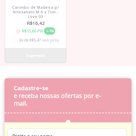
Carimbo de Madeira p/
Artesanato M 6 x 7cm -
Love 03
R$16,42
R$15,60
PIX
5%
3
x de
R$5,47
sem juros
Cadastre-se
e receba nossas ofertas por e-
mail.