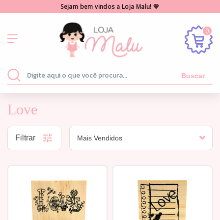
Sejam bem vindos a Loja Malu! 💛
0
Buscar
Love
Filtrar