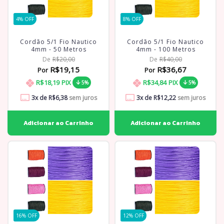
4
% OFF
8
% OFF
Cordão 5/1 Fio Nautico
Cordão 5/1 Fio Nautico
4mm - 50 Metros
4mm - 100 Metros
De
R$20,00
De
R$40,00
R$19,15
R$36,67
Por
Por
R$18,19
PIX
R$34,84
PIX
5%
5%
3
x de
R$6,38
sem juros
3
x de
R$12,22
sem juros
16
% OFF
12
% OFF