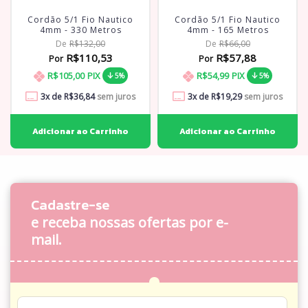
Cordão 5/1 Fio Nautico
Cordão 5/1 Fio Nautico
4mm - 330 Metros
4mm - 165 Metros
De
R$132,00
De
R$66,00
R$110,53
R$57,88
Por
Por
R$105,00
PIX
R$54,99
PIX
5%
5%
3
x de
R$36,84
sem juros
3
x de
R$19,29
sem juros
Cadastre-se
e receba nossas ofertas por e-
mail.