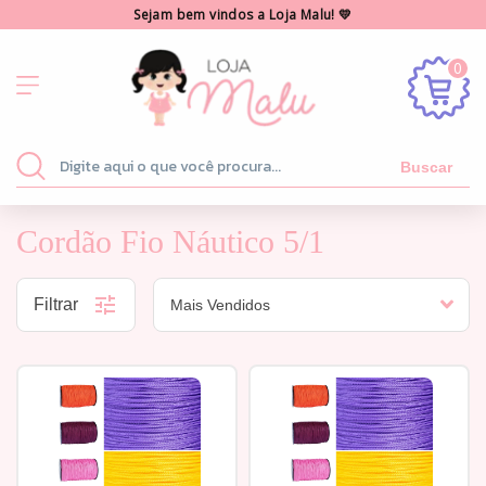
Sejam bem vindos a Loja Malu! 💛
0
Buscar
Cordão Fio Náutico 5/1
Filtrar