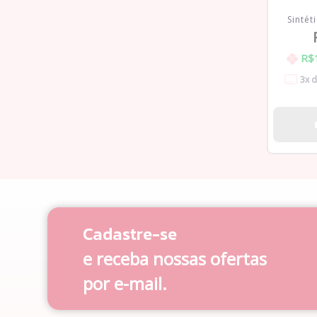
Sintét
R$
3
x 
Cadastre-se
e receba nossas ofertas
por e-mail.