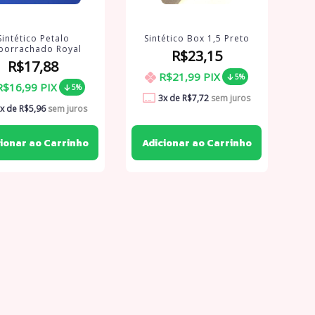
Sintético Petalo
Sintético Box 1,5 Preto
borrachado Royal
R$23,15
R$17,88
R$21,99
PIX
5%
R$16,99
PIX
5%
3
x de
R$7,72
sem juros
x de
R$5,96
sem juros