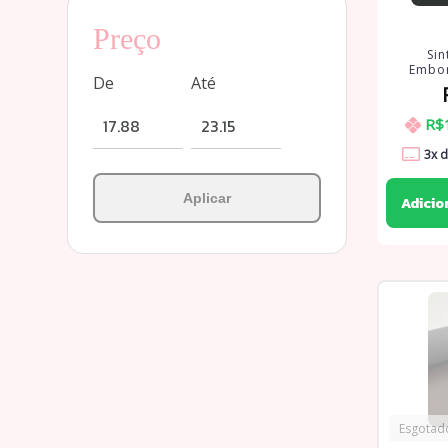
Preço
Sin
Embor
De
Até
R$
3
x 
Aplicar
Esgotad