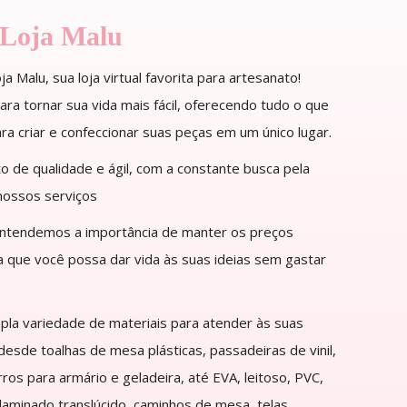
 Loja Malu
a Malu, sua loja virtual favorita para artesanato!
ra tornar sua vida mais fácil, oferecendo tudo o que
ra criar e confeccionar suas peças em um único lugar.
 de qualidade e ágil, com a constante busca pela
nossos serviços
entendemos a importância de manter os preços
ra que você possa dar vida às suas ideias sem gastar
a variedade de materiais para atender às suas
esde toalhas de mesa plásticas, passadeiras de vinil,
rros para armário e geladeira, até EVA, leitoso, PVC,
 laminado translúcido, caminhos de mesa, telas