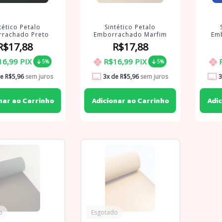
tético Petalo
Sintético Petalo
rachado Preto
Emborrachado Marfim
Em
R$17,88
R$17,88
16,99
PIX
R$16,99
PIX
5%
5%
de
R$5,96
sem juros
3
x de
R$5,96
sem juros
3
o
Esgotado