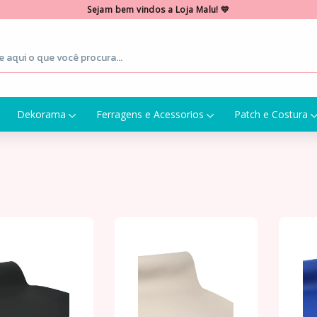
Sejam bem vindos a Loja Malu! 💛
Dekorama
Ferragens e Acessorios
Patch e Costura