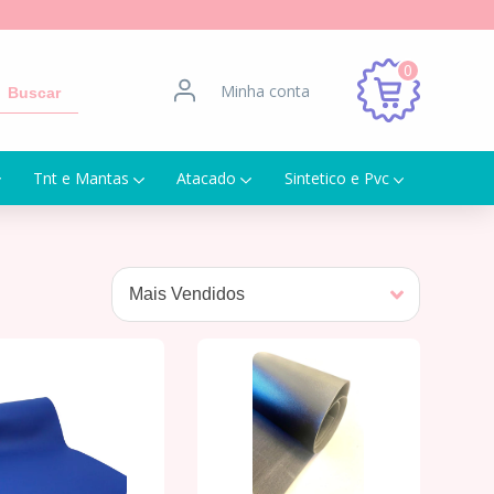
0
Minha conta
Buscar
Tnt e Mantas
Atacado
Sintetico e Pvc