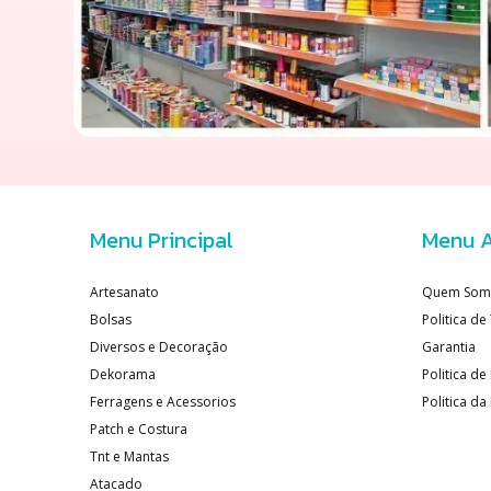
Menu Principal
Menu A
Artesanato
Quem Som
Bolsas
Politica d
Diversos e Decoração
Garantia
Dekorama
Politica de
Ferragens e Acessorios
Politica da
Patch e Costura
Tnt e Mantas
Atacado