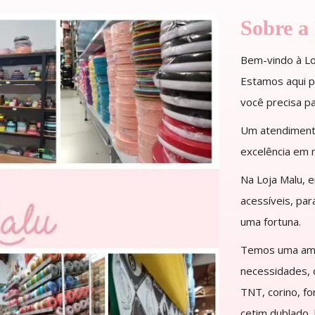
Sobre a
Bem-vindo à Loj
Estamos aqui pa
você precisa pa
Um atendimento
excelência em 
Na Loja Malu, 
acessíveis, pa
uma fortuna.
Temos uma ampl
necessidades, d
TNT, corino, fo
cetim dublado,