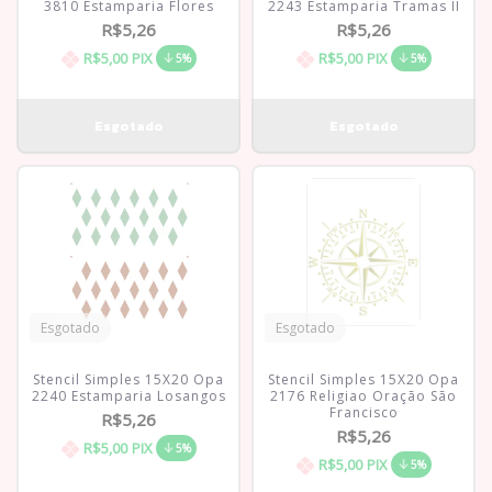
3810 Estamparia Flores
2243 Estamparia Tramas II
R$5,26
R$5,26
R$5,00
PIX
R$5,00
PIX
5%
5%
Esgotado
Esgotado
Stencil Simples 15X20 Opa
Stencil Simples 15X20 Opa
2240 Estamparia Losangos
2176 Religiao Oração São
Francisco
R$5,26
R$5,26
R$5,00
PIX
5%
R$5,00
PIX
5%