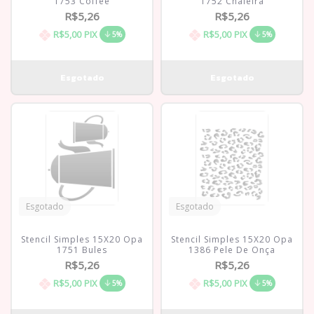
1753 Coffee
1752 Chaleira
R$5,26
R$5,26
R$5,00
PIX
R$5,00
PIX
5%
5%
Esgotado
Esgotado
Stencil Simples 15X20 Opa
Stencil Simples 15X20 Opa
1751 Bules
1386 Pele De Onça
R$5,26
R$5,26
R$5,00
PIX
R$5,00
PIX
5%
5%