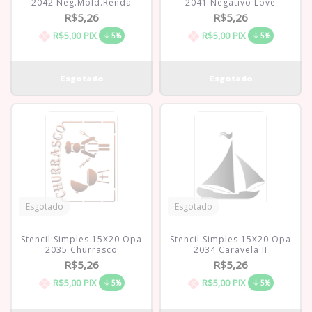
2042 Neg.Mold.Renda
2041 Negativo Love
R$5,26
R$5,26
R$5,00
PIX
R$5,00
PIX
5%
5%
Esgotado
Esgotado
Stencil Simples 15X20 Opa
Stencil Simples 15X20 Opa
2035 Churrasco
2034 Caravela II
R$5,26
R$5,26
R$5,00
PIX
R$5,00
PIX
5%
5%