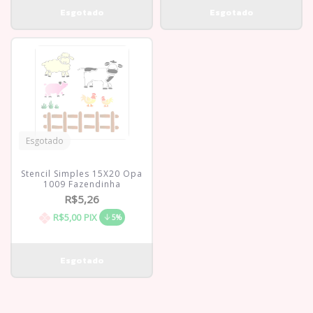
Esgotado
Stencil Simples 15X20 Opa
1009 Fazendinha
R$5,26
R$5,00
PIX
5%