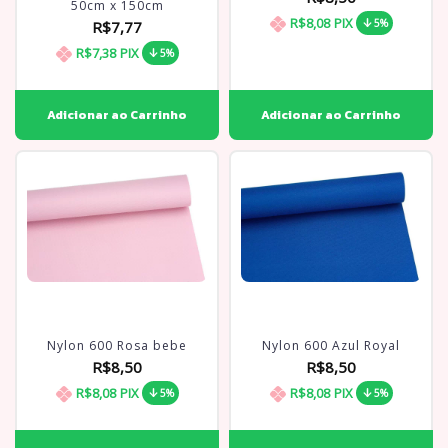
50cm x 150cm
R$8,08
PIX
5%
R$7,77
R$7,38
PIX
5%
Nylon 600 Rosa bebe
Nylon 600 Azul Royal
R$8,50
R$8,50
R$8,08
PIX
R$8,08
PIX
5%
5%