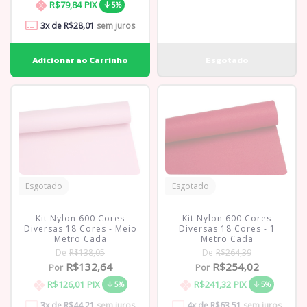
R$79,84
PIX
5%
3
x de
R$28,01
sem juros
Esgotado
Esgotado
Kit Nylon 600 Cores
Kit Nylon 600 Cores
Diversas 18 Cores - Meio
Diversas 18 Cores - 1
Metro Cada
Metro Cada
De
R$138,05
De
R$264,39
R$132,64
R$254,02
Por
Por
R$126,01
PIX
R$241,32
PIX
5%
5%
3
x de
R$44,21
sem juros
4
x de
R$63,51
sem juros