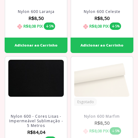
Nylon 600 Laranja
Nylon 600 Celeste
R$8,50
R$8,50
R$8,08
PIX
R$8,08
PIX
5%
5%
Esgotado
Nylon 600 - Cores Lisas -
Nylon 600 Marfim
Impermeável Sublimação -
R$8,50
5 Metros
R$8,08
PIX
5%
R$84,04