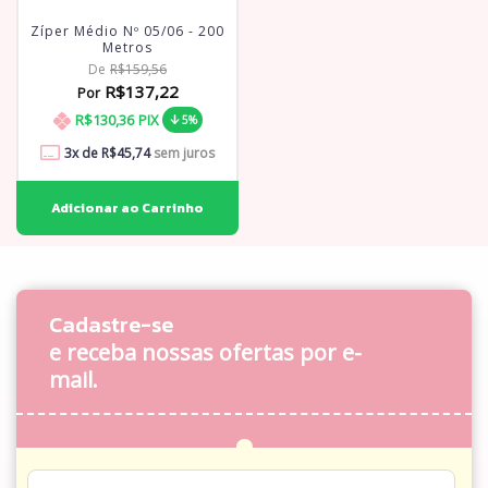
Zíper Médio Nº 05/06 - 200
Metros
De
R$159,56
R$137,22
Por
R$130,36
PIX
5%
3
x de
R$45,74
sem juros
Cadastre-se
e receba nossas ofertas por e-
mail.