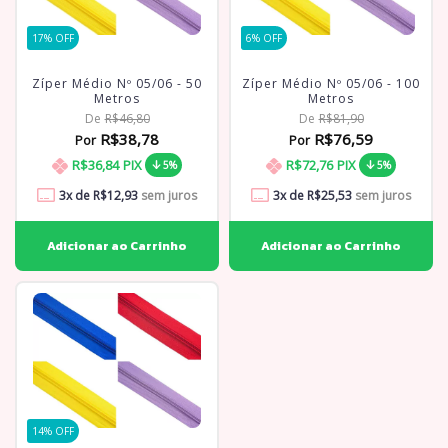
17
% OFF
6
% OFF
Zíper Médio Nº 05/06 - 50
Zíper Médio Nº 05/06 - 100
Metros
Metros
De
R$46,80
De
R$81,90
R$38,78
R$76,59
Por
Por
R$36,84
PIX
R$72,76
PIX
5%
5%
3
x de
R$12,93
sem juros
3
x de
R$25,53
sem juros
14
% OFF