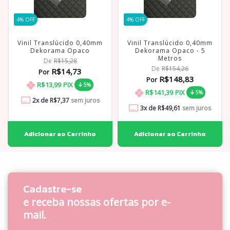
4
% OFF
4
% OFF
Vinil Translúcido 0,40mm
Vinil Translúcido 0,40mm
Dekorama Opaco
Dekorama Opaco - 5
Metros
De
R$15,28
De
R$154,26
R$14,73
Por
R$148,83
Por
R$13,99
PIX
5%
R$141,39
PIX
5%
2
x de
R$7,37
sem juros
3
x de
R$49,61
sem juros
Cadastre-se
e receba nossas ofertas por e-
mail.