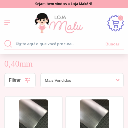
Sejam bem vindos a Loja Malu! 💛
0
Buscar
0,40mm
Filtrar