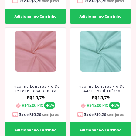
3
x de
R$5,26
sem juros
3
x de
R$5,26
sem juros
Tricoline Londres Fio 30
Tricoline Londres Fio 30
151816 Rosa Boneca
144811 Azul Tiffany
R$15,79
R$15,79
R$15,00
PIX
R$15,00
PIX
5%
5%
3
x de
R$5,26
sem juros
3
x de
R$5,26
sem juros