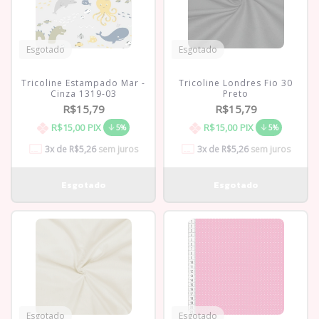
Esgotado
Esgotado
Tricoline Estampado Mar -
Tricoline Londres Fio 30
Cinza 1319-03
Preto
R$15,79
R$15,79
R$15,00
PIX
R$15,00
PIX
5%
5%
3
x de
R$5,26
sem juros
3
x de
R$5,26
sem juros
Esgotado
Esgotado