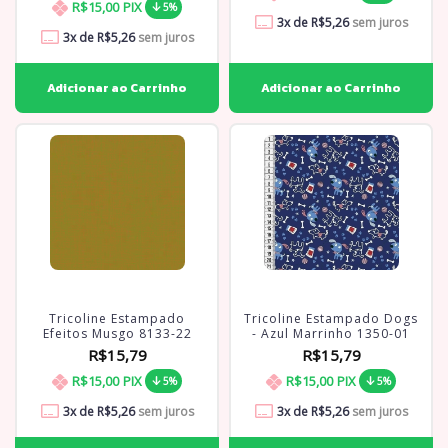
R$15,00
PIX
5%
3
x de
R$5,26
sem juros
3
x de
R$5,26
sem juros
Tricoline Estampado
Tricoline Estampado Dogs
Efeitos Musgo 8133-22
- Azul Marrinho 1350-01
R$15,79
R$15,79
R$15,00
PIX
R$15,00
PIX
5%
5%
3
x de
R$5,26
sem juros
3
x de
R$5,26
sem juros