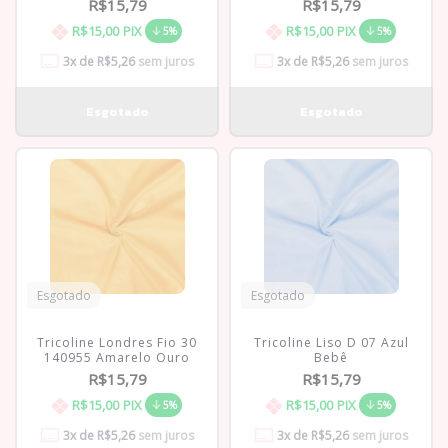
R$15,79
R$15,79
R$15,00
PIX
R$15,00
PIX
5%
5%
3
x de
R$5,26
sem juros
3
x de
R$5,26
sem juros
Esgotado
Esgotado
Tricoline Londres Fio 30
Tricoline Liso D 07 Azul
140955 Amarelo Ouro
Bebê
R$15,79
R$15,79
R$15,00
PIX
R$15,00
PIX
5%
5%
3
x de
R$5,26
sem juros
3
x de
R$5,26
sem juros