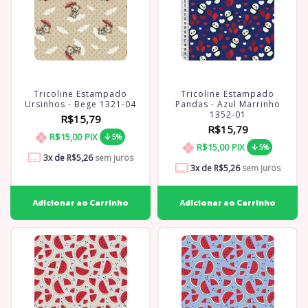
Tricoline Estampado
Tricoline Estampado
Ursinhos - Bege 1321-04
Pandas - Azul Marrinho
1352-01
R$15,79
R$15,79
R$15,00
PIX
5%
R$15,00
PIX
5%
3
x de
R$5,26
sem juros
3
x de
R$5,26
sem juros