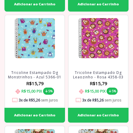
Tricoline Estampado Dg
Tricoline Estampado Dg
Monstrinhos - Azul 5366-01
Leaozinho - Rosa 4358-03
R$15,79
R$15,79
R$15,00
PIX
R$15,00
PIX
5%
5%
3
x de
R$5,26
sem juros
3
x de
R$5,26
sem juros