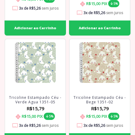
R$15,00
PIX
5%
3
x de
R$5,26
sem juros
3
x de
R$5,26
sem juros
Tricoline Estampado Céu -
Tricoline Estampado Céu -
Verde Agua 1351-05
Bege 1351-02
R$15,79
R$15,79
R$15,00
PIX
R$15,00
PIX
5%
5%
3
x de
R$5,26
sem juros
3
x de
R$5,26
sem juros