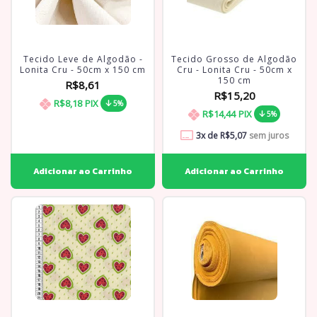
Tecido Leve de Algodão -
Tecido Grosso de Algodão
Lonita Cru - 50cm x 150 cm
Cru - Lonita Cru - 50cm x
150 cm
R$8,61
R$15,20
R$8,18
PIX
5%
R$14,44
PIX
5%
3
x de
R$5,07
sem juros