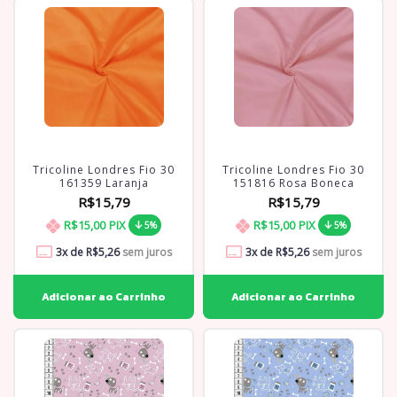
Tricoline Londres Fio 30
Tricoline Londres Fio 30
161359 Laranja
151816 Rosa Boneca
R$15,79
R$15,79
R$15,00
PIX
R$15,00
PIX
5%
5%
3
x de
R$5,26
sem juros
3
x de
R$5,26
sem juros