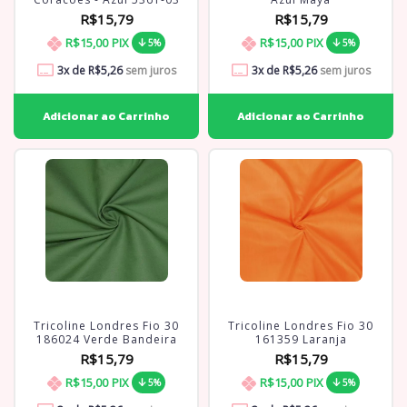
R$15,79
R$15,79
R$15,00
PIX
R$15,00
PIX
5%
5%
3
x de
R$5,26
sem juros
3
x de
R$5,26
sem juros
Tricoline Londres Fio 30
Tricoline Londres Fio 30
186024 Verde Bandeira
161359 Laranja
R$15,79
R$15,79
R$15,00
PIX
R$15,00
PIX
5%
5%