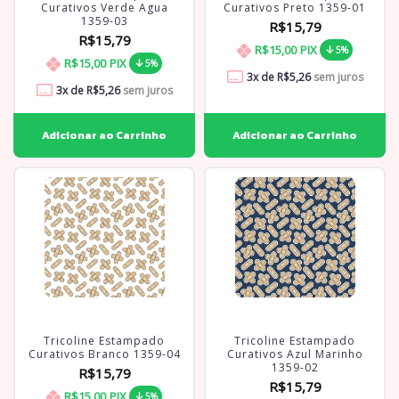
Curativos Verde Agua
Curativos Preto 1359-01
1359-03
R$15,79
R$15,79
R$15,00
PIX
5%
R$15,00
PIX
5%
3
x de
R$5,26
sem juros
3
x de
R$5,26
sem juros
Tricoline Estampado
Tricoline Estampado
Curativos Branco 1359-04
Curativos Azul Marinho
1359-02
R$15,79
R$15,79
R$15,00
PIX
5%