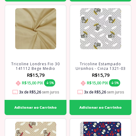
Tricoline Londres Fio 30
Tricoline Estampado
141112 Bege Medio
Ursinhos - Cinza 1321-03
R$15,79
R$15,79
R$15,00
PIX
R$15,00
PIX
5%
5%
3
x de
R$5,26
sem juros
3
x de
R$5,26
sem juros