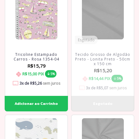
Esgotado
Tricoline Estampado
Tecido Grosso de Algodão
Carros - Rosa 1354-04
Preto - Lonita Preto - 50cm
x 150 cm
R$15,79
R$15,20
R$15,00
PIX
5%
R$14,44
PIX
5%
3
x de
R$5,26
sem juros
3
x de
R$5,07
sem juros