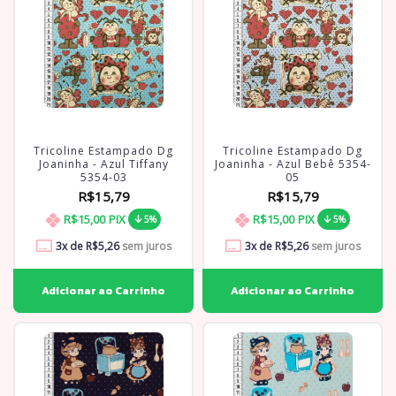
Tricoline Estampado Dg
Tricoline Estampado Dg
Joaninha - Azul Tiffany
Joaninha - Azul Bebê 5354-
5354-03
05
R$15,79
R$15,79
R$15,00
PIX
R$15,00
PIX
5%
5%
3
x de
R$5,26
sem juros
3
x de
R$5,26
sem juros