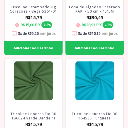
Tricoline Estampado Dg
Lona de Algodão Encerado
Coracoes - Bege 5361-01
KAKI - 50 cm x 1,45M
R$15,79
R$30,45
R$15,00
PIX
R$28,93
PIX
5%
5%
3
x de
R$5,26
sem juros
3
x de
R$10,15
sem juros
Tricoline Londres Fio 30
Tricoline Londres Fio 30
186024 Verde Bandeira
164535 Turquesa
R$15,79
R$15,79