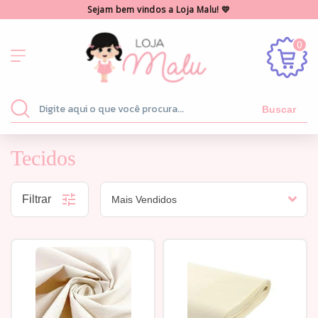
Sejam bem vindos a Loja Malu! 💛
0
Buscar
Tecidos
Filtrar