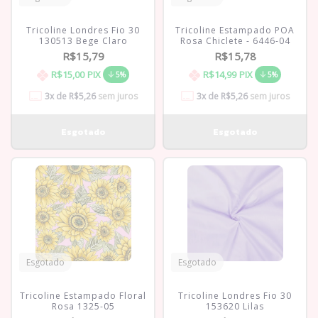
Tricoline Londres Fio 30
Tricoline Estampado POA
130513 Bege Claro
Rosa Chiclete - 6446-04
R$15,79
R$15,78
R$15,00
PIX
R$14,99
PIX
5%
5%
3
x de
R$5,26
sem juros
3
x de
R$5,26
sem juros
Esgotado
Esgotado
Tricoline Estampado Floral
Tricoline Londres Fio 30
Rosa 1325-05
153620 Lilas