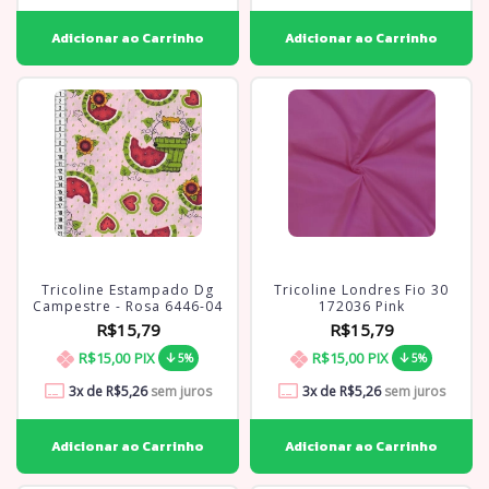
Tricoline Estampado Dg
Tricoline Londres Fio 30
Campestre - Rosa 6446-04
172036 Pink
R$15,79
R$15,79
R$15,00
PIX
R$15,00
PIX
5%
5%
3
x de
R$5,26
sem juros
3
x de
R$5,26
sem juros