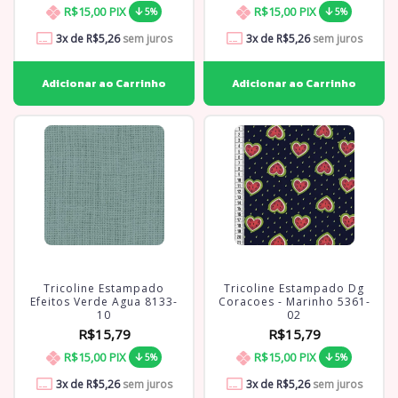
R$15,00
PIX
R$15,00
PIX
5%
5%
3
x de
R$5,26
sem juros
3
x de
R$5,26
sem juros
Tricoline Estampado
Tricoline Estampado Dg
Efeitos Verde Agua 8133-
Coracoes - Marinho 5361-
10
02
R$15,79
R$15,79
R$15,00
PIX
R$15,00
PIX
5%
5%
3
x de
R$5,26
sem juros
3
x de
R$5,26
sem juros