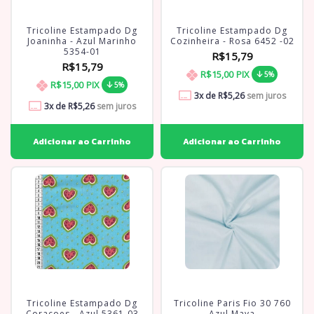
Tricoline Estampado Dg
Tricoline Estampado Dg
Joaninha - Azul Marinho
Cozinheira - Rosa 6452 -02
5354-01
R$15,79
R$15,79
R$15,00
PIX
5%
R$15,00
PIX
5%
3
x de
R$5,26
sem juros
3
x de
R$5,26
sem juros
Tricoline Estampado Dg
Tricoline Paris Fio 30 760
Coracoes - Azul 5361-03
Azul Maya