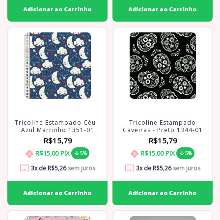
Tricoline Estampado Céu -
Tricoline Estampado
Azul Marrinho 1351-01
Caveiras - Preto 1344-01
R$15,79
R$15,79
R$15,00
PIX
R$15,00
PIX
5%
5%
3
x de
R$5,26
sem juros
3
x de
R$5,26
sem juros