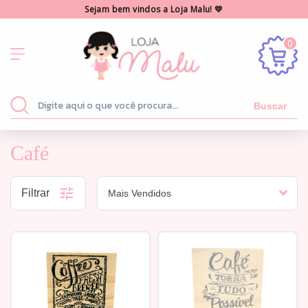
Sejam bem vindos a Loja Malu! 💛
0
Buscar
Café
Filtrar