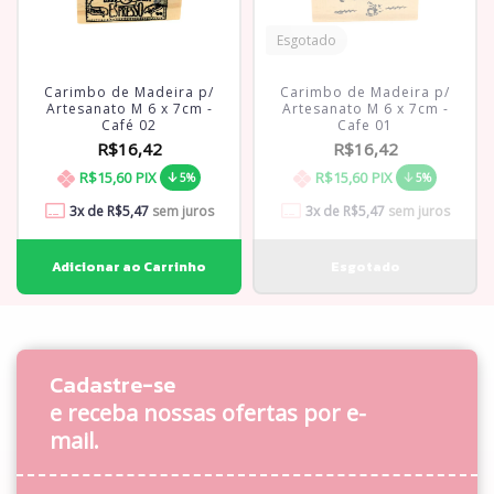
Esgotado
Carimbo de Madeira p/
Carimbo de Madeira p/
Artesanato M 6 x 7cm -
Artesanato M 6 x 7cm -
Café 02
Cafe 01
R$16,42
R$16,42
R$15,60
PIX
R$15,60
PIX
5%
5%
3
x de
R$5,47
sem juros
3
x de
R$5,47
sem juros
Cadastre-se
e receba nossas ofertas por e-
mail.